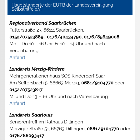
Hauptstandorte der EUTB der Landesvereinigung
Selbsthilfe e.V.
Regionalverband Saarbrücken
Futterstraße 27, 66111 Saarbrücken,
0152/07523889, 0176/40434790, 0176/85649008,
Mo – Do 10 – 16 Uhr, Fr 10 – 14 Uhr und nach
Vereinbarung
Anfahrt
Landkreis Merzig-Wadern
Mehrgenerationenhaus SOS Kinderdorf Saar
Am Seffersbach 5, 66663 Merzig,
0681/9104770
oder
0152/07523817
Mi und Do 13 – 16 Uhr und nach Vereinbarung
Anfahrt
Landkreis Saarlouis
Seniorentreff im Rathaus Dillingen
Merziger Straße 51, 66763 Dillingen,
0681/9104770
oder
0176/86093417