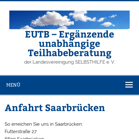
Zum
Inhalt
springen
EUTB – Ergänzende
unabhängige
Teilhabeberatung
der Landesvereinigung SELBSTHILFE e. V.
MENÜ
Anfahrt Saarbrücken
So erreichen Sie uns in Saarbrücken:
Futterstraße 27
66111 Saarbrücken